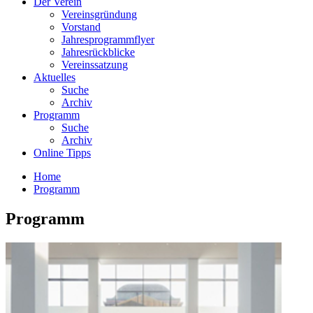
Der Verein
Vereinsgründung
Vorstand
Jahresprogrammflyer
Jahresrückblicke
Vereinssatzung
Aktuelles
Suche
Archiv
Programm
Suche
Archiv
Online Tipps
Home
Programm
Programm