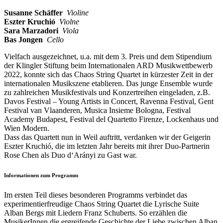
Susanne Schäffer
Violine
Eszter Kruchió
Violne
Sara Marzadori
Viola
Bas Jongen
Cello
Vielfach ausgezeichnet, u.a. mit dem 3. Preis und dem Stipendium
der Klingler Stiftung beim Internationalen ARD Musikwettbewerb
2022, konnte sich das Chaos String Quartet in kürzester Zeit in der
internationalen Musikszene etablieren. Das junge Ensemble wurde
zu zahlreichen Musikfestivals und Konzertreihen eingeladen, z.B.
Davos Festival – Young Artists in Concert, Ravenna Festival, Gent
Festival van Vlaanderen, Musica Insieme Bologna, Festival
Academy Budapest, Festival del Quartetto Firenze, Lockenhaus und
Wien Modern.
Dass das Quartett nun in Weil auftritt, verdanken wir der Geigerin
Eszter Kruchió, die im letzten Jahr bereits mit ihrer Duo-Partnerin
Rose Chen als Duo d‘Arányi zu Gast war.
Informationen zum Programm
Im ersten Teil dieses besonderen Programms verbindet das
experimentierfreudige Chaos String Quartet die Lyrische Suite
Alban Bergs mit Liedern Franz Schuberts. So erzählen die
MusikerInnen die ergreifende Geschichte der Liebe zwischen Alban