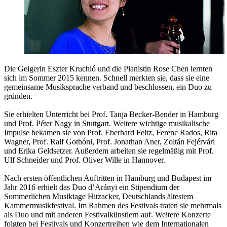
Die Geigerin Eszter Kruchió und die Pianistin Rose Chen lernten
sich im Sommer 2015 kennen. Schnell merkten sie, dass sie eine
gemeinsame Musiksprache verband und beschlossen, ein Duo zu
gründen.
Sie erhielten Unterricht bei Prof. Tanja Becker-Bender in Hamburg
und Prof. Péter Nagy in Stuttgart. Weitere wichtige musikalische
Impulse bekamen sie von Prof. Eberhard Feltz, Ferenc Rados, Rita
Wagner, Prof. Ralf Gothóni, Prof. Jonathan Aner, Zoltán Fejérvári
und Erika Geldsetzer. Außerdem arbeiten sie regelmäßig mit Prof.
Ulf Schneider und Prof. Oliver Wille in Hannover.
Nach ersten öffentlichen Auftritten in Hamburg und Budapest im
Jahr 2016 erhielt das Duo d’Arányi ein Stipendium der
Sommerlichen Musiktage Hitzacker, Deutschlands ältestem
Kammermusikfestival. Im Rahmen des Festivals traten sie mehrmals
als Duo und mit anderen Festivalkünstlern auf. Weitere Konzerte
folgten bei Festivals und Konzertreihen wie dem Internationalen