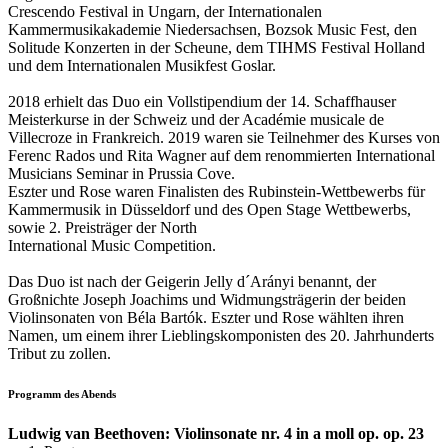
Crescendo Festival in Ungarn, der Internationalen
Kammermusikakademie Niedersachsen, Bozsok Music Fest, den
Solitude Konzerten in der Scheune, dem TIHMS Festival Holland
und dem Internationalen Musikfest Goslar.
2018 erhielt das Duo ein Vollstipendium der 14. Schaffhauser
Meisterkurse in der Schweiz und der Académie musicale de
Villecroze in Frankreich. 2019 waren sie Teilnehmer des Kurses von
Ferenc Rados und Rita Wagner auf dem renommierten International
Musicians Seminar in Prussia Cove.
Eszter und Rose waren Finalisten des Rubinstein-Wettbewerbs für
Kammermusik in Düsseldorf und des Open Stage Wettbewerbs,
sowie 2. Preisträger der North
International Music Competition.
Das Duo ist nach der Geigerin Jelly d´Arányi benannt, der
Großnichte Joseph Joachims und Widmungsträgerin der beiden
Violinsonaten von Béla Bartók. Eszter und Rose wählten ihren
Namen, um einem ihrer Lieblingskomponisten des 20. Jahrhunderts
Tribut zu zollen.
Programm des Abends
Ludwig van Beethoven: Violinsonate nr. 4 in a moll op. op. 23