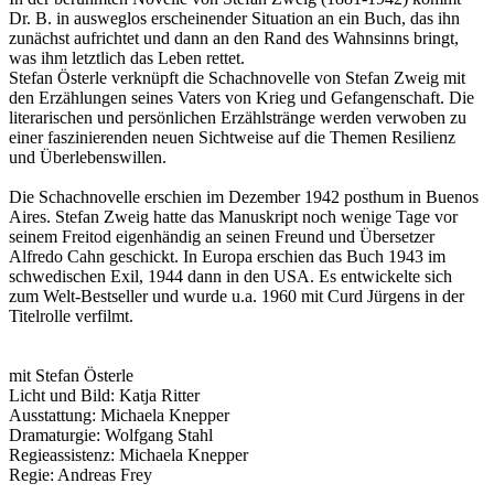
Dr. B. in ausweglos erscheinender Situation an ein Buch, das ihn
zunächst aufrichtet und dann an den Rand des Wahnsinns bringt,
was ihm letztlich das Leben rettet.
Stefan Österle verknüpft die Schachnovelle von Stefan Zweig mit
den Erzählungen seines Vaters von Krieg und Gefangenschaft. Die
literarischen und persönlichen Erzählstränge werden verwoben zu
einer faszinierenden neuen Sichtweise auf die Themen Resilienz
und Überlebenswillen.
Die Schachnovelle erschien im Dezember 1942 posthum in Buenos
Aires. Stefan Zweig hatte das Manuskript noch wenige Tage vor
seinem Freitod eigenhändig an seinen Freund und Übersetzer
Alfredo Cahn geschickt. In Europa erschien das Buch 1943 im
schwedischen Exil, 1944 dann in den USA. Es entwickelte sich
zum Welt-Bestseller und wurde u.a. 1960 mit Curd Jürgens in der
Titelrolle verfilmt.
mit Stefan Österle
Licht und Bild: Katja Ritter
Ausstattung: Michaela Knepper
Dramaturgie: Wolfgang Stahl
Regieassistenz: Michaela Knepper
Regie: Andreas Frey